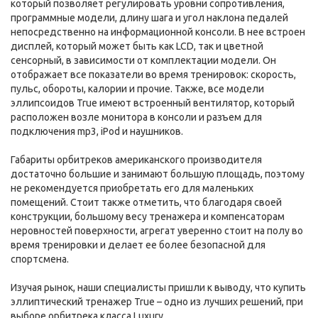
который позволяет регулировать уровни сопротивления,
программные модели, длину шага и угол наклона педалей
непосредственно на информационной консоли. В нее встроен
дисплей, который может быть как LCD, так и цветной
сенсорный, в зависимости от комплектации модели. Он
отображает все показатели во время тренировок: скорость,
пульс, обороты, калории и прочие. Также, все модели
эллипсоидов True имеют встроенный вентилятор, который
расположен возле монитора в консоли и разъем для
подключения mp3, iPod и наушников.
Габариты орбитреков американского производителя
достаточно большие и занимают большую площадь, поэтому
не рекомендуется приобретать его для маленьких
помещений. Стоит также отметить, что благодаря своей
конструкции, большому весу тренажера и компенсаторам
неровностей поверхности, агрегат уверенно стоит на полу во
время тренировки и делает ее более безопасной для
спортсмена.
Изучая рынок, наши специалисты пришли к выводу, что купить
эллиптический тренажер True – одно из лучших решений, при
выборе орбитрека класса Luxury.