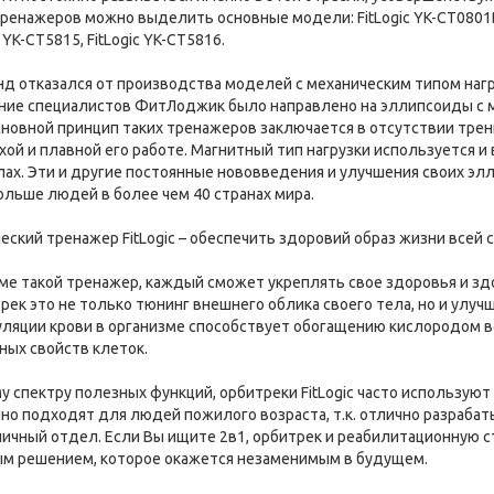
енажеров можно выделить основные модели: FitLogic YK-CT0801B-M, 
 YK-CT5815, FitLogic YK-CT5816.
нд отказался от производства моделей с механическим типом нагр
ние специалистов ФитЛоджик было направлено на эллипсоиды с м
сновной принцип таких тренажеров заключается в отсутствии трен
хой и плавной его работе. Магнитный тип нагрузки используется и
ах. Эти и другие постоянные нововведения и улучшения своих элл
ольше людей в более чем 40 странах мира.
еский тренажер FitLogic – обеспечить здоровий образ жизни всей 
ме такой тренажер, каждый сможет укреплять свое здоровья и зд
трек это не только тюнинг внешнего облика своего тела, но и улуч
ляции крови в организме способствует обогащению кислородом в
ых свойств клеток.
у спектру полезных функций, орбитреки FitLogic часто используют
чно подходят для людей пожилого возраста, т.к. отлично разрабат
ичный отдел. Если Вы ищите 2в1, орбитрек и реабилитационную ст
ым решением, которое окажется незаменимым в будущем.