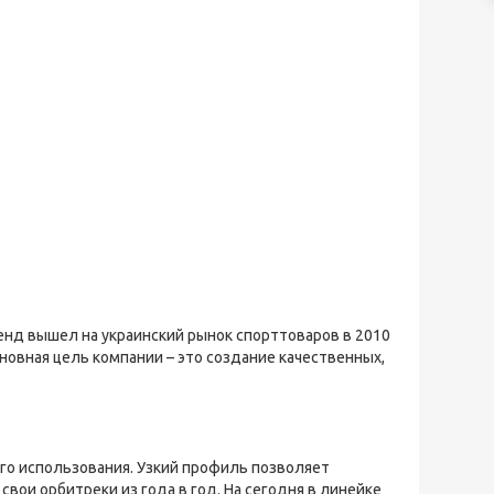
ренд вышел на украинский рынок спорттоваров в 2010
сновная цель компании – это создание качественных,
его использования. Узкий профиль позволяет
вои орбитреки из года в год. На сегодня в линейке