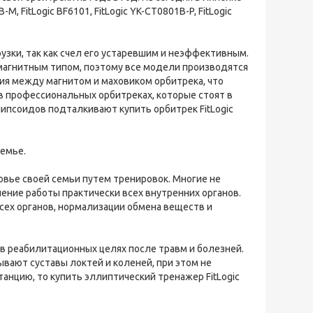
FitLogic BF6101, FitLogic YK-CT0801B-P, FitLogic
узки, так как счел его устаревшим и неэффективным.
агнитным типом, поэтому все модели производятся
ия между магнитом и маховиком орбитрека, что
 в профессиональных орбитреках, которые стоят в
ипсоидов подталкивают купить орбитрек FitLogic
семье.
овье своей семьи путем тренировок. Многие не
шение работы практически всех внутренних органов.
сех органов, нормализации обмена веществ и
 в реабилитационных целях после травм и болезней.
ывают суставы локтей и коленей, при этом не
анцию, то купить эллиптический тренажер FitLogic