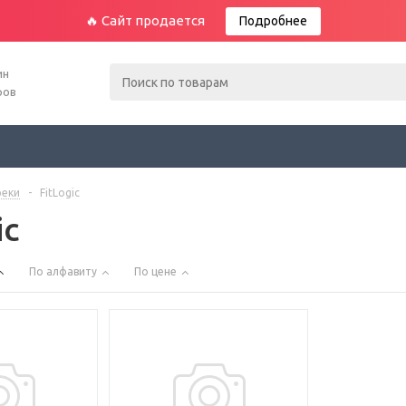
🔥 Сайт продается
Подробнее
ин
ров
еки
-
FitLogic
ic
По алфавиту
По цене