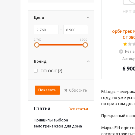
Цена
орбитрек F
CT08
2 760
6 900
Нет в
Артику
Бренд
6 90
FITLOGIC (
2
)
Показать
Сбросить
FitLogic – амер
году, но уже ус
но при этом дос
Статьи
Все статьи
Прекрасный шанс 
Принципы выбора
велотренажера для дома
Марка FitLogic 
сосредоточиться