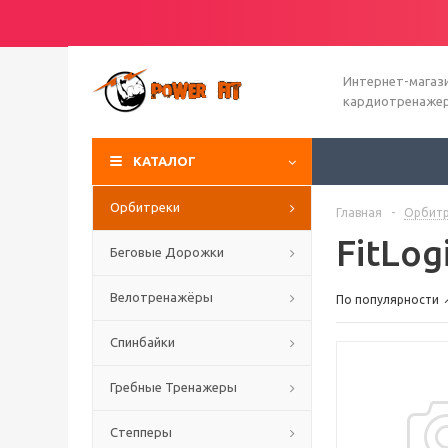
Интернет-магаз
кардиотренаже
КАТАЛОГ
Орбитреки
Главная
-
Орбитр
FitLog
Беговые Дорожки
Велотренажёры
По популярности
Спинбайки
Гребные Тренажеры
Степперы