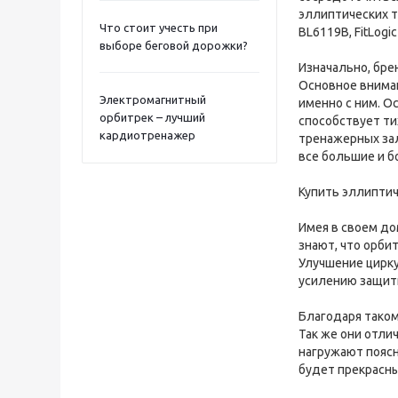
эллиптических тр
Что стоит учесть при
BL6119B, FitLogic
выборе беговой дорожки?
Изначально, бре
Основное внима
Электромагнитный
именно с ним. О
орбитрек – лучший
способствует ти
кардиотренажер
тренажерных зал
все большие и б
Купить эллиптич
Имея в своем до
знают, что орби
Улучшение цирку
усилению защитн
Благодаря таком
Так же они отли
нагружают поясн
будет прекрасн