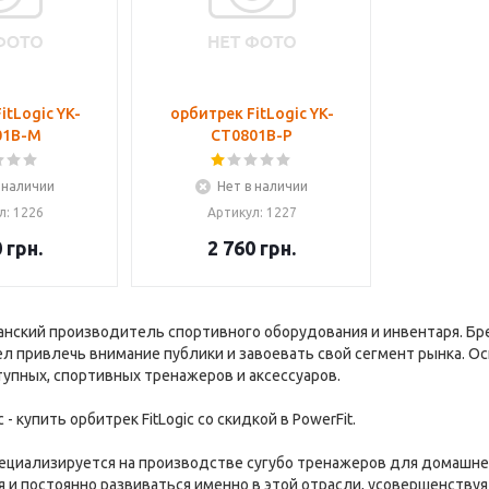
itLogic YK-
орбитрек FitLogic YK-
01B-M
CT0801B-P
 наличии
Нет в наличии
л: 1226
Артикул: 1227
0
грн.
2 760
грн.
иканский производитель спортивного оборудования и инвентаря. Б
пел привлечь внимание публики и завоевать свой сегмент рынка. О
тупных, спортивных тренажеров и аксессуаров.
- купить орбитрек FitLogic со скидкой в PowerFit.
специализируется на производстве сугубо тренажеров для домашн
 и постоянно развиваться именно в этой отрасли, усовершенствуя с