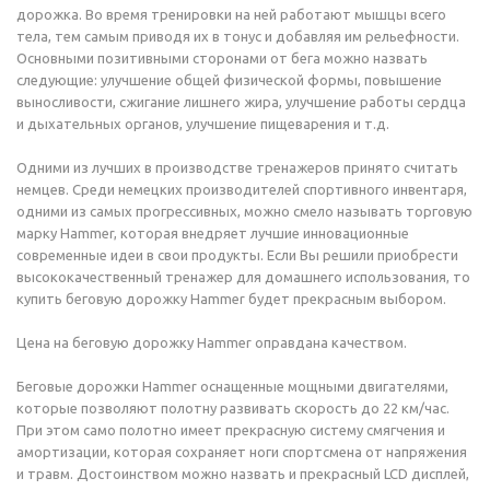
дорожка. Во время тренировки на ней работают мышцы всего
тела, тем самым приводя их в тонус и добавляя им рельефности.
Основными позитивными сторонами от бега можно назвать
следующие: улучшение общей физической формы, повышение
выносливости, сжигание лишнего жира, улучшение работы сердца
и дыхательных органов, улучшение пищеварения и т.д.
Одними из лучших в производстве тренажеров принято считать
немцев. Среди немецких производителей спортивного инвентаря,
одними из самых прогрессивных, можно смело называть торговую
марку Hammer, которая внедряет лучшие инновационные
современные идеи в свои продукты. Если Вы решили приобрести
высококачественный тренажер для домашнего использования, то
купить беговую дорожку Hammer будет прекрасным выбором.
Цена на беговую дорожку Hammer оправдана качеством.
Беговые дорожки Hammer оснащенные мощными двигателями,
которые позволяют полотну развивать скорость до 22 км/час.
При этом само полотно имеет прекрасную систему смягчения и
амортизации, которая сохраняет ноги спортсмена от напряжения
и травм. Достоинством можно назвать и прекрасный LCD дисплей,