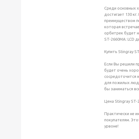
Среди основных х
достигает 130 кг
преимуществом пе
которая встречае
орбитрек будет н
ST-2660MA: LCD ди
Купить Stingray 
Если Вы решили п
будет очень хоро
сосредоточится н
для пожилых люде
бы заниматься вс
Цена Stingray ST
Практически не и
покупателям. Это
урвоне!