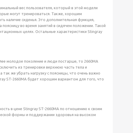
симальный вес пользователя, который в этой модели
торые могут тренироваться. Также, хорошим
ть наличие сиденья. Это дополнительная функция,
а поясницу во время занятий в сидячем положении. Такой
итационных целях. Остальные характеристики Stingray
олее молодое поколение и люди постарше, то 2660MA
сключить из тренировки верхнюю часть тела и
 так же убрать нагрузку с поясницы, что очень важно
gray ST-2660MA будет хорошим вариантом для того, что
ность в цене Stingray ST-2660MA по отношению к своим
ической формы и поддержании здоровья на высоком