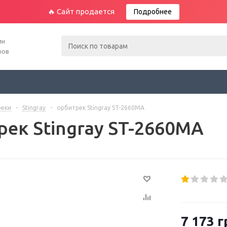
🔥 Сайт продается
Подробнее
ин
ров
еки
-
Stingray
-
орбитрек Stingray ST-2660MA
рек Stingray ST-2660MA
7 173
г