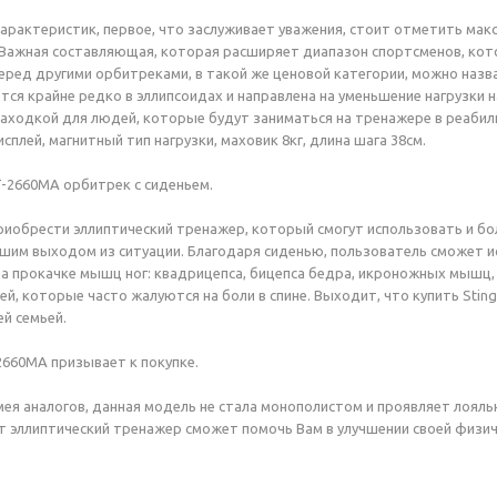
арактеристик, первое, что заслуживает уважения, стоит отметить мак
. Важная составляющая, которая расширяет диапазон спортсменов, ко
ред другими орбитреками, в такой же ценовой категории, можно назва
тся крайне редко в эллипсоидах и направлена на уменьшение нагрузки н
аходкой для людей, которые будут заниматься на тренажере в реабил
сплей, магнитный тип нагрузки, маховик 8кг, длина шага 38см.
ST-2660MA орбитрек с сиденьем.
риобрести эллиптический тренажер, который смогут использовать и б
шим выходом из ситуации. Благодаря сиденью, пользователь сможет и
а прокачке мышц ног: квадрицепса, бицепса бедра, икроножных мышц, а
й, которые часто жалуются на боли в спине. Выходит, что купить Stin
ей семьей.
-2660MA призывает к покупке.
мея аналогов, данная модель не стала монополистом и проявляет лояль
т эллиптический тренажер сможет помочь Вам в улучшении своей физ